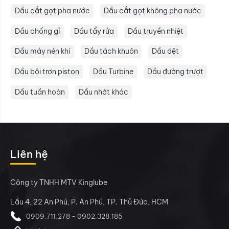
Dầu cắt gọt pha nước
Dầu cắt gọt không pha nước
Dầu chống gỉ
Dầu tẩy rửa
Dầu truyền nhiệt
Dầu máy nén khí
Dầu tách khuôn
Dầu dệt
Dầu bôi trơn piston
Dầu Turbine
Dầu đường trượt
Dầu tuần hoàn
Dầu nhớt khác
Liên hệ
Công ty TNHH MTV Kinglube
Lầu 4, 22 An Phú, P. An Phú, TP. Thủ Đức, HCM
0909.711.278 - 0902.328.185