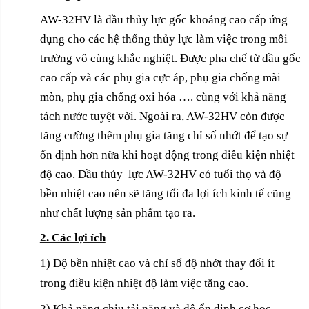
AW-32HV là dầu thủy lực gốc khoáng cao cấp ứng
dụng cho các hệ thống thủy lực làm việc trong môi
trường vô cùng khắc nghiệt. Được pha chế từ dầu gốc
cao cấp và các phụ gia cực áp, phụ gia chống mài
mòn, phụ gia chống oxi hóa …. cùng với khả năng
tách nước tuyệt vời. Ngoài ra, AW-32HV còn được
tăng cường thêm phụ gia tăng chỉ số nhớt để tạo sự
ổn định hơn nữa khi hoạt động trong điều kiện nhiệt
độ cao. Dầu thủy lực AW-32HV có tuổi thọ và độ
bền nhiệt cao nên sẽ tăng tối đa lợi ích kinh tế cũng
như chất lượng sản phẩm tạo ra.
2. Các lợi ích
1) Độ bền nhiệt cao và
chỉ số độ nhớt thay đổi ít
trong điều kiện nhiệt độ làm việc tăng cao.
2) Khả năng chịu tải nặng và độ ổn định cơ học