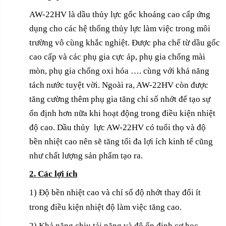
AW-22HV là dầu thủy lực gốc khoáng cao cấp ứng
dụng cho các hệ thống thủy lực làm việc trong môi
trường vô cùng khắc nghiệt. Được pha chế từ dầu gốc
cao cấp và các phụ gia cực áp, phụ gia chống mài
mòn, phụ gia chống oxi hóa …. cùng với khả năng
tách nước tuyệt vời. Ngoài ra, AW-22HV còn được
tăng cường thêm phụ gia tăng chỉ số nhớt để tạo sự
ổn định hơn nữa khi hoạt động trong điều kiện nhiệt
độ cao. Dầu thủy lực AW-22HV có tuổi thọ và độ
bền nhiệt cao nên sẽ tăng tối đa lợi ích kinh tế cũng
như chất lượng sản phẩm tạo ra.
2. Các lợi ích
1) Độ bền nhiệt cao và
chỉ số độ nhớt thay đổi ít
trong điều kiện nhiệt độ làm việc tăng cao.
2) Khả năng chịu tải nặng và độ ổn định cơ học